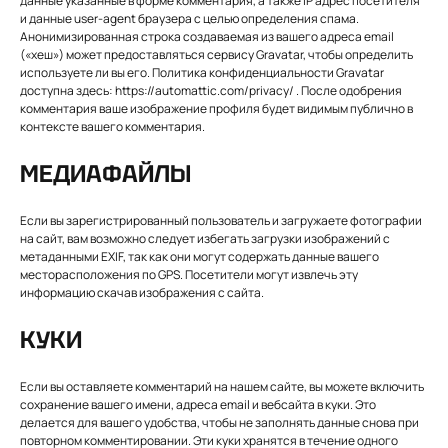
данные указанные в форме комментария, а также IP адрес посетителя
и данные user-agent браузера с целью определения спама.
Анонимизированная строка создаваемая из вашего адреса email
(«хеш») может предоставляться сервису Gravatar, чтобы определить
используете ли вы его. Политика конфиденциальности Gravatar
доступна здесь: https://automattic.com/privacy/ . После одобрения
комментария ваше изображение профиля будет видимым публично в
контексте вашего комментария.
МЕДИАФАЙЛЫ
Если вы зарегистрированный пользователь и загружаете фотографии
на сайт, вам возможно следует избегать загрузки изображений с
метаданными EXIF, так как они могут содержать данные вашего
месторасположения по GPS. Посетители могут извлечь эту
информацию скачав изображения с сайта.
КУКИ
Если вы оставляете комментарий на нашем сайте, вы можете включить
сохранение вашего имени, адреса email и вебсайта в куки. Это
делается для вашего удобства, чтобы не заполнять данные снова при
повторном комментировании. Эти куки хранятся в течение одного