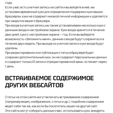
года.
Если у вас есть учетная запись на сайте и вы войдете в неё, мы
установим временный куки для определения поддержки куки вашим
браузером, куки не содержит никакой личной информации и удаляется
при закрытии вашего браузера.
При входе в учетную запись мы также устанавливаем несколько куки с
данными входа и настройками экрана. Куки входа хранятся в течение
двух дней, куки с настройками экрана — год. Если вы выберете
возможность «Запомнить меня», данные о входе будут сохраняться в
течение двух недель. При выходе из учетной записи куки входа будут
удалены.
При редактировании или публикации статьи в браузере будет
сохранен дополнительный куки, он не содержит персональных данных
и содержит только ID записи отредактированной вами, истекает через
1 день.
ВСТРАИВАЕМОЕ СОДЕРЖИМОЕ
ДРУГИХ ВЕБСАЙТОВ
Статьи на этом сайте могут включать встраиваемое содержимое
(например видео, изображения, статьи и др.), подобное содержимое
ведет себя так же, как если бы посетитель зашел на другой сайт.
Эти сайты могут собирать данные о вас, использовать куки, внедрять