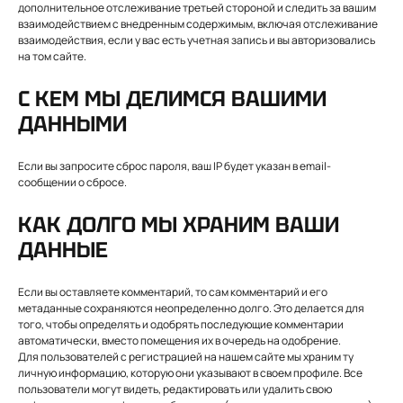
дополнительное отслеживание третьей стороной и следить за вашим
взаимодействием с внедренным содержимым, включая отслеживание
взаимодействия, если у вас есть учетная запись и вы авторизовались
на том сайте.
С КЕМ МЫ ДЕЛИМСЯ ВАШИМИ
ДАННЫМИ
Если вы запросите сброс пароля, ваш IP будет указан в email-
сообщении о сбросе.
КАК ДОЛГО МЫ ХРАНИМ ВАШИ
ДАННЫЕ
Если вы оставляете комментарий, то сам комментарий и его
метаданные сохраняются неопределенно долго. Это делается для
того, чтобы определять и одобрять последующие комментарии
автоматически, вместо помещения их в очередь на одобрение.
Для пользователей с регистрацией на нашем сайте мы храним ту
личную информацию, которую они указывают в своем профиле. Все
пользователи могут видеть, редактировать или удалить свою