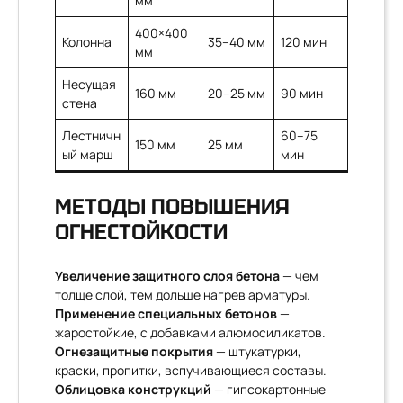
мм
400×400
Колонна
35–40 мм
120 мин
мм
Несущая
160 мм
20–25 мм
90 мин
стена
Лестничн
60–75
150 мм
25 мм
ый марш
мин
МЕТОДЫ ПОВЫШЕНИЯ
ОГНЕСТОЙКОСТИ
Увеличение защитного слоя бетона
— чем
толще слой, тем дольше нагрев арматуры.
Применение специальных бетонов
—
жаростойкие, с добавками алюмосиликатов.
Огнезащитные покрытия
— штукатурки,
краски, пропитки, вспучивающиеся составы.
Облицовка конструкций
— гипсокартонные