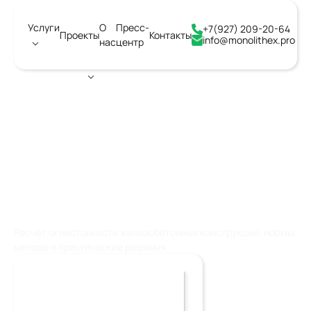
Услуги
О
Пресс-
+7(927) 209-20-64
Проекты
Контакты
info@monolithex.pro
нас
центр
Город:
Смоленск
РАСЧЕТ ОГНЕСТОЙКОСТИ
ЖЕЛЕЗОБЕТОННЫХ
КОНСТРУКЦИЙ
Расчёт огнестойкости железобетонных конструкций: нормы,
методы и практические решения