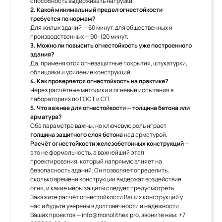
способность выдерживать нагрузки.
2. Какой минимальный предел огнестойкости
требуется по нормам?
Для жилых зданий — 60 минут, для общественных и
производственных — 90–120 минут.
3. Можно ли повысить огнестойкость уже построенного
здания?
Да, применяются огнезащитные покрытия, штукатурки,
облицовки и усиление конструкций.
4. Как проверяется огнестойкость на практике?
Через расчётные методики и огневые испытания в
лабораториях по ГОСТ и СП.
5. Что важнее для огнестойкости — толщина бетона или
арматура?
Оба параметра важны, но ключевую роль играет
толщина защитного слоя бетона
над арматурой.
Расчёт огнестойкости железобетонных конструкций
—
это не формальность, а важнейший этап
проектирования, который напрямую влияет на
безопасность зданий. Он позволяет определить,
сколько времени конструкции выдержат воздействие
огня, и какие меры защиты следует предусмотреть.
Закажите расчёт огнестойкости Ваших конструкций у
нас и будьте уверены в долговечности и надёжности
Ваших проектов —
info@monolithex.pro
, звоните нам:
+7