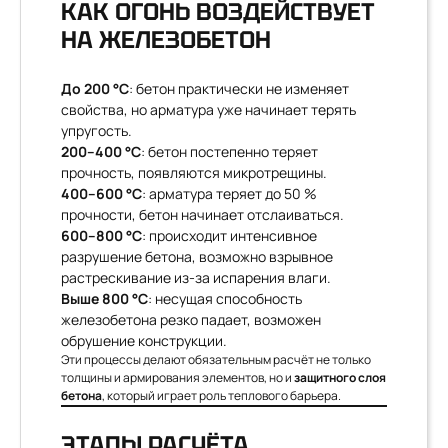
КАК ОГОНЬ ВОЗДЕЙСТВУЕТ
НА ЖЕЛЕЗОБЕТОН
До 200 °C
: бетон практически не изменяет
свойства, но арматура уже начинает терять
упругость.
200–400 °C
: бетон постепенно теряет
прочность, появляются микротрещины.
400–600 °C
: арматура теряет до 50 %
прочности, бетон начинает отслаиваться.
600–800 °C
: происходит интенсивное
разрушение бетона, возможно взрывное
растрескивание из-за испарения влаги.
Выше 800 °C
: несущая способность
железобетона резко падает, возможен
обрушение конструкции.
Эти процессы делают обязательным расчёт не только
толщины и армирования элементов, но и
защитного слоя
бетона
, который играет роль теплового барьера.
ЭТАПЫ РАСЧЁТА