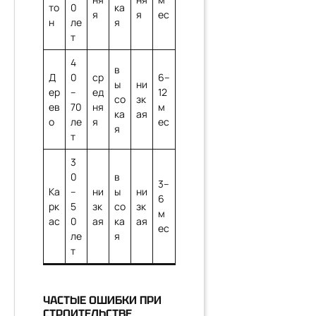
то
0
ка
я
я
ес
н
ле
я
т
4
в
Д
0
ср
6–
ы
ни
ер
–
ед
12
со
зк
ев
70
ня
м
ка
ая
о
ле
я
ес
я
т
3
0
в
3–
Ка
–
ни
ы
ни
6
рк
5
зк
со
зк
м
ас
0
ая
ка
ая
ес
ле
я
т
ЧАСТЫЕ ОШИБКИ ПРИ
СТРОИТЕЛЬСТВЕ