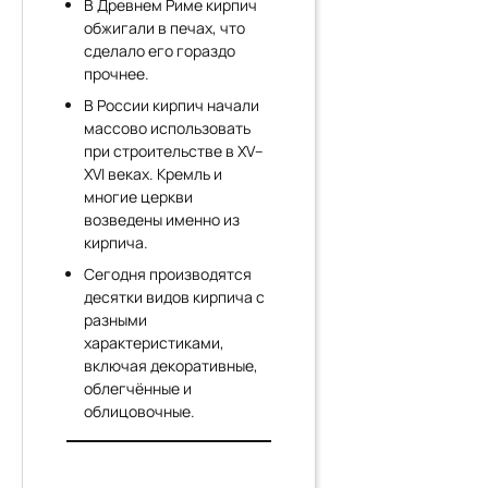
В Древнем Риме кирпич
обжигали в печах, что
сделало его гораздо
прочнее.
В России кирпич начали
массово использовать
при строительстве в XV–
XVI веках. Кремль и
многие церкви
возведены именно из
кирпича.
Сегодня производятся
десятки видов кирпича с
разными
характеристиками,
включая декоративные,
облегчённые и
облицовочные.