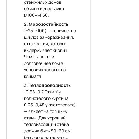
стен жилых домов
обычно используют
М100–М150.
Морозостойкость
(F25–F100) — количество
циклов замораживания/
оттаивания, которые
выдерживает кирпич.
Чем выше, тем
долговечнее дом в
условиях холодного
климата.
Теплопроводность
(0,56–0,7 Вт/м·К у
полнотелого кирпича,
0,35–0,45 у пустотелого)
— влияет на толщину
стены. Для хорошей
теплоизоляции стена
должна быть 50–60 см
без дополнительного