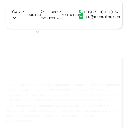
Услуги
О
Пресс-
+7(927) 209-20-64
Проекты
Контакты
info@monolithex.pro
нас
центр
Город:
Смоленск
КИРПИЧНЫЙ ДОМ: ЕГО
ПЛЮСЫ И МИНУСЫ
Кирпичный дом — классика загородного строительства, проверенная
временем. Он ассоциируется с основательностью, статусом и
надежностью. В России кирпичные дома стали массово строиться ещё
в XIX веке и с тех пор не потеряли актуальности. В современном
строительстве конкуренцию кирпичу составляют более лёгкие
материалы: газобетонные блоки, керамзитобетон, каркасные панели.
Но кирпич продолжает удерживать позиции благодаря своей
долговечности, […]