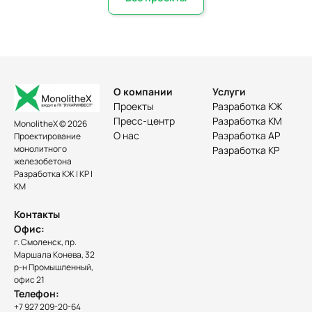
О компании
Услуги
Проекты
Разработка КЖ
Пресс-центр
Разработка КМ
MonolitheX © 2026
О нас
Разработка АР
Проектирование
монолитного
Разработка КР
железобетона
Разработка КЖ | КР |
КМ
Контакты
Офис:
г. Смоленск, пр.
Маршала Конева, 32
р-н Промышленный,
офис 21
Телефон:
+7 927 209-20-64