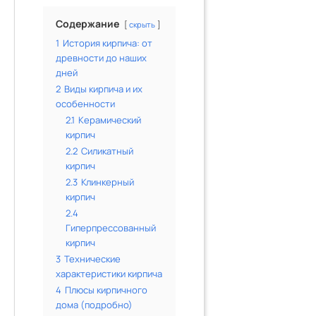
Содержание
скрыть
1
История кирпича: от
древности до наших
дней
2
Виды кирпича и их
особенности
2.1
Керамический
кирпич
2.2
Силикатный
кирпич
2.3
Клинкерный
кирпич
2.4
Гиперпрессованный
кирпич
3
Технические
характеристики кирпича
4
Плюсы кирпичного
дома (подробно)