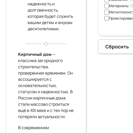
надежность и
Материалы
(
долговечность,
Металлоконс
которая будет служить
Проектирова
вашим детям и внукам
десятилетиями.
Сбросить
Кирпичный дом
—
классика загородного
строительства,
проверенная временем. Он
ассоциируется с
основательностью,
статусом и надежностью. В
России кирпичные дома
стали массово строиться
ещё в XIX веке и с тех пор не
потеряли актуальности.
В современном