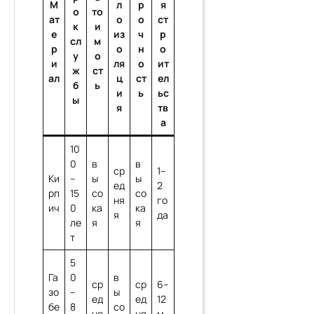
М
л
р
я
о
то
ат
о
о
ст
к
и
е
из
ч
р
сл
м
р
о
н
о
у
о
и
ля
о
ит
ж
ст
ал
ц
ст
ел
б
ь
и
ь
ьс
ы
я
тв
а
10
0
в
в
ср
1–
Ки
–
ы
ы
ед
2
рп
15
со
со
ня
го
ич
0
ка
ка
я
да
ле
я
я
т
5
Га
0
в
ср
ср
6–
зо
–
ы
ед
ед
12
бе
8
со
ня
ня
м