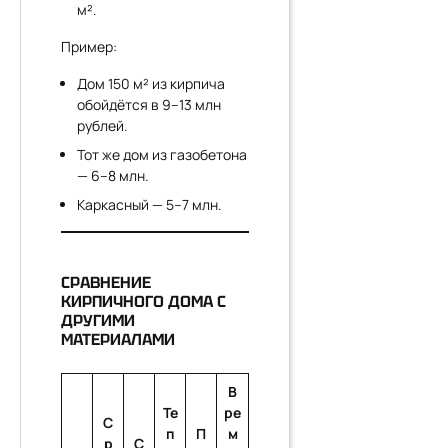
м².
Пример:
Дом 150 м² из кирпича
обойдётся в 9–13 млн
рублей.
Тот же дом из газобетона
— 6–8 млн.
Каркасный — 5–7 млн.
СРАВНЕНИЕ
КИРПИЧНОГО ДОМА С
ДРУГИМИ
МАТЕРИАЛАМИ
В
Те
ре
С
п
П
м
р
С